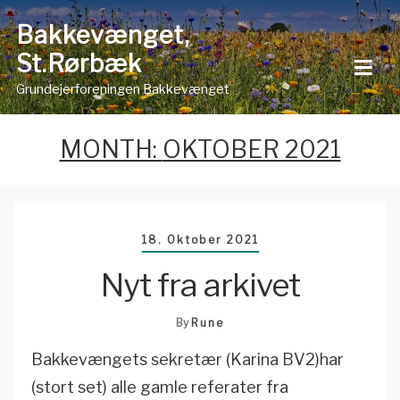
Skip
Bakkevænget,
to
St.Rørbæk
content
Grundejerforeningen Bakkevænget
MONTH:
OKTOBER 2021
18. Oktober 2021
Nyt fra arkivet
By
Rune
Bakkevængets sekretær (Karina BV2)har
(stort set) alle gamle referater fra