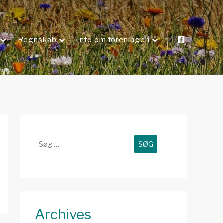
Regnskab
Info om foreningen
Søg
efter:
Archives