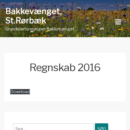
Skip
Bakkevænget,
to
St.Rørbæk
content
Grundejerforeningen Bakkevænget
Regnskab 2016
Download
Søg