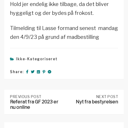
Hold jer endelig ikke tilbage, da det bliver
hyggeligt og der bydes på frokost.
Tilmelding til Lasse formand senest mandag
den 4/9/23 på grund af madbestilling
Ikke-Kategoriseret
Share:
Post
PREVIOUS
PREVIOUS POST
NEXT
NEXT POST
POST:
POST:
Referat fra GF 2023 er
Nyt fra bestyrelsen
REFERAT
NYT
nu online
FRA
FRA
navigation
GF
BESTYRELSEN
2023
ER