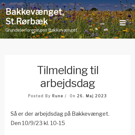
Skip
Bakkevænget,
to
St.Rørbæk
content
Grundejerforeningen Bakkevænget
Tilmelding til
arbejdsdag
Posted By
Rune
On
26. Maj 2023
Så er der arbejdsdag på Bakkevænget.
Den 10/9/23 kl. 10-15