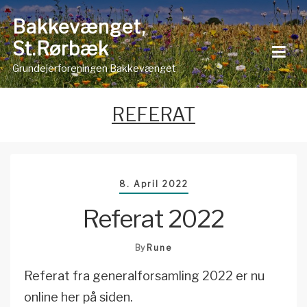
Skip
Bakkevænget,
to
St.Rørbæk
content
Grundejerforeningen Bakkevænget
REFERAT
8. April 2022
Referat 2022
By
Rune
Referat fra generalforsamling 2022 er nu
online her på siden.