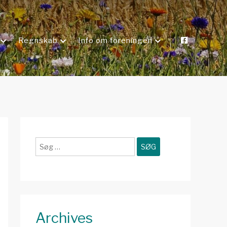
Regnskab
Info om foreningen
Søg
efter:
Archives