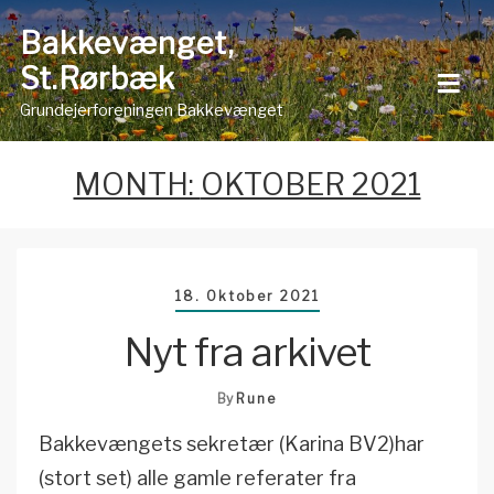
Skip
Bakkevænget,
to
St.Rørbæk
content
Grundejerforeningen Bakkevænget
MONTH:
OKTOBER 2021
18. Oktober 2021
Nyt fra arkivet
By
Rune
Bakkevængets sekretær (Karina BV2)har
(stort set) alle gamle referater fra