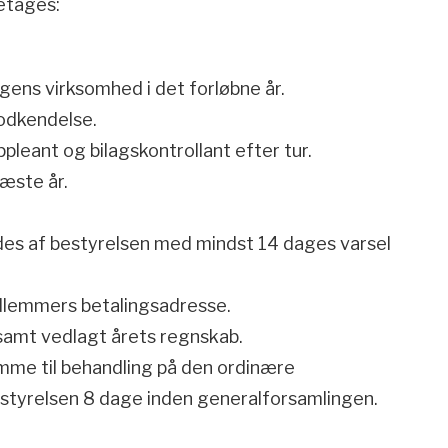
etages:
ens virksomhed i det forløbne år.
odkendelse.
leant og bilagskontrollant efter tur.
næste år.
des af bestyrelsen med mindst 14 dages varsel
medlemmers betalingsadresse.
samt vedlagt årets regnskab.
mme til behandling på den ordinære
bestyrelsen 8 dage inden generalforsamlingen.