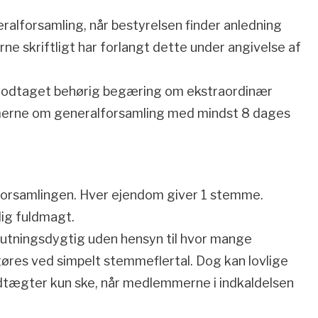
eralforsamling, når bestyrelsen finder anledning
rne skriftligt har forlangt dette under angivelse af
 modtaget behørig begæring om ekstraordinær
merne om generalforsamling med mindst 8 dages
forsamlingen. Hver ejendom giver 1 stemme.
lig fuldmagt.
lutningsdygtig uden hensyn til hvor mange
øres ved simpelt stemmeflertal. Dog kan lovlige
edtægter kun ske, når medlemmerne i indkaldelsen