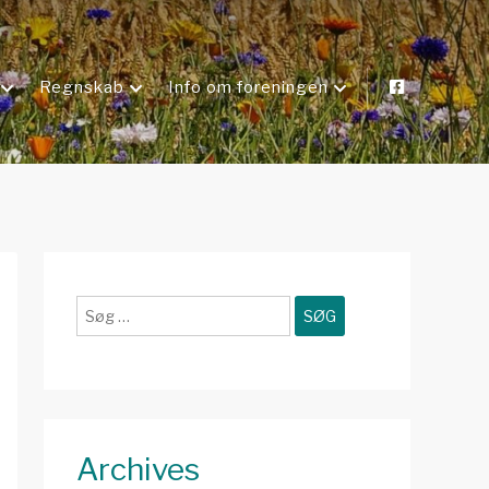
Regnskab
Info om foreningen
Søg
efter:
Archives