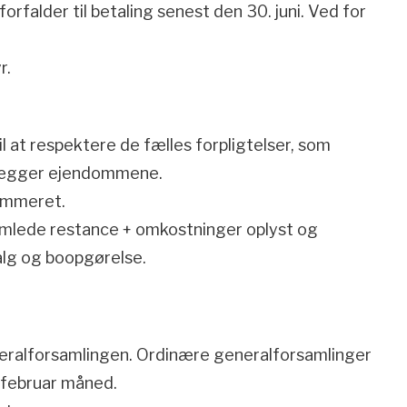
forfalder til betaling senest den 30. juni. Ved for
r.
 at respektere de fælles forpligtelser, som
pålægger ejendommene.
emmeret.
samlede restance + omkostninger oplyst og
alg og boopgørelse.
eralforsamlingen. Ordinære generalforsamlinger
 februar måned.