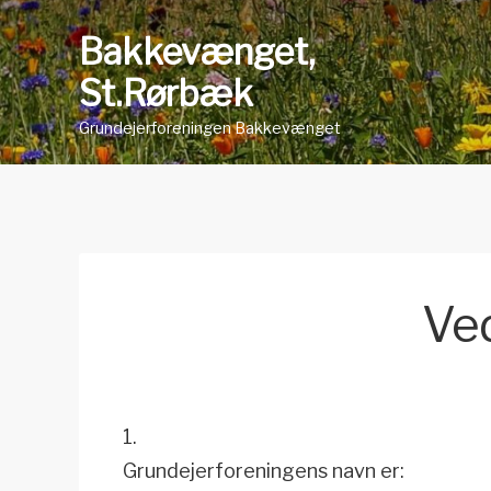
Skip
Bakkevænget,
to
content
St.Rørbæk
Grundejerforeningen Bakkevænget
Ve
1.
Grundejerforeningens navn er: