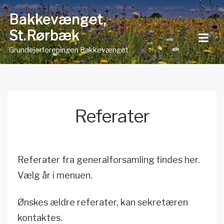
Skip
Bakkevænget,
to
St.Rørbæk
content
Grundejerforeningen Bakkevænget
Referater
Referater fra generalforsamling findes her.
Vælg år i menuen.
Ønskes ældre referater, kan sekretæren
kontaktes.