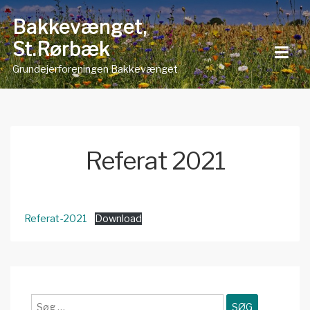
Skip
Bakkevænget,
to
St.Rørbæk
content
Grundejerforeningen Bakkevænget
Referat 2021
Referat-2021
Download
Søg