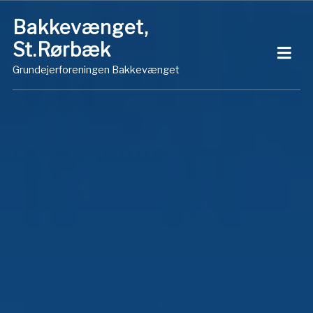
Skip
Bakkevænget,
to
St.Rørbæk
content
Grundejerforeningen Bakkevænget