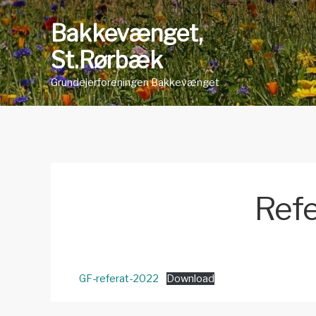
Skip
Bakkevænget,
to
content
St.Rørbæk
Grundejerforeningen Bakkevænget
Ref
GF-referat-2022
Download