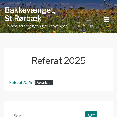
Skip
Bakkevænget,
to
St.Rørbæk
content
Grundejerforeningen Bakkevænget
Referat 2025
Referat2025
Download
Søg