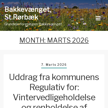
Skip
Bakkevænget,
to
St.Rørbæk
content
Grundejerforeningen Bakkevænget
MONTH:
MARTS 2026
7. Marts 2026
Uddrag fra kommunens
Regulativ for:
Vintervedligeholdelse
og renholdelse af