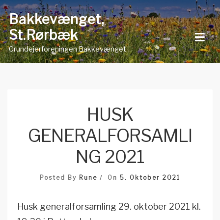
Skip
Bakkevænget,
to
St.Rørbæk
content
Grundejerforeningen Bakkevænget
HUSK
GENERALFORSAMLI
NG 2021
Posted By
Rune
On
5. Oktober 2021
Husk generalforsamling 29. oktober 2021 kl.