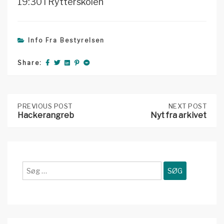
19:30 i Rytterskolen
Info Fra Bestyrelsen
Share:
Post
PREVIOUS
PREVIOUS POST
NEXT
NEXT POST
POST:
POST:
Hackerangreb
Nyt fra arkivet
HACKERANGREB
NYT
FRA
navigation
ARKIVET
Søg
efter: