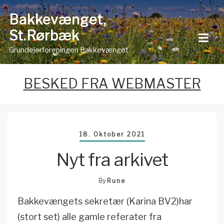
Skip
Bakkevænget,
to
St.Rørbæk
content
Grundejerforeningen Bakkevænget
BESKED FRA WEBMASTER
18. Oktober 2021
Nyt fra arkivet
By
Rune
Bakkevængets sekretær (Karina BV2)har
(stort set) alle gamle referater fra