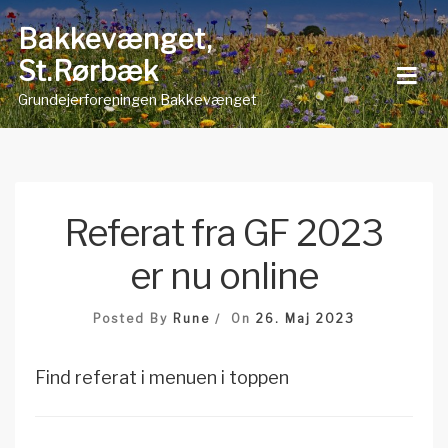
Skip
Bakkevænget,
to
St.Rørbæk
content
Grundejerforeningen Bakkevænget
Referat fra GF 2023
er nu online
Posted By
Rune
On
26. Maj 2023
Find referat i menuen i toppen