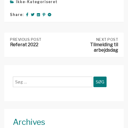
Ikke-Kategoriseret
Share:
Post
PREVIOUS
PREVIOUS POST
NEXT
NEXT POST
POST:
POST:
Referat 2022
Tilmelding til
REFERAT
TILMELDING
arbejdsdag
2022
TIL
navigation
ARBEJDSDAG
Søg
efter:
Archives