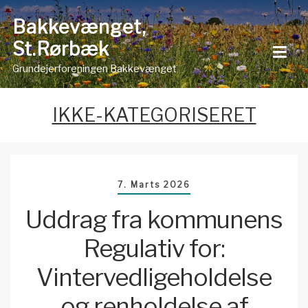
Skip
Bakkevænget,
to
St.Rørbæk
content
Grundejerforeningen Bakkevænget
IKKE-KATEGORISERET
7. Marts 2026
Uddrag fra kommunens
Regulativ for:
Vintervedligeholdelse
og renholdelse af