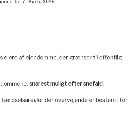
une
On
7. Marts 2026
ejere af ejendomme, der grænser til offentlig
ejendommene,
snarest muligt efter snefald
.
e færdselsarealer der overvejende er bestemt for