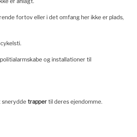
kke er anlagt.
ende fortov eller i det omfang her ikke er plads,
cykelsti.
 politialarmskabe og installationer til
at snerydde
trapper
til deres ejendomme.