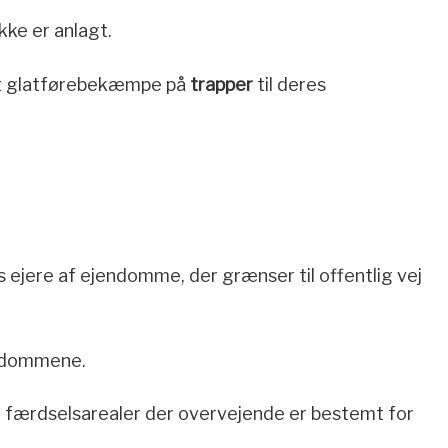
kke er anlagt.
l at glatførebekæmpe på
trapper
til deres
jere af ejendomme, der grænser til offentlig vej
jendommene.
e færdselsarealer der overvejende er bestemt for