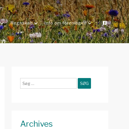
Regnskab
Info om foreningen
Søg
efter:
Archives