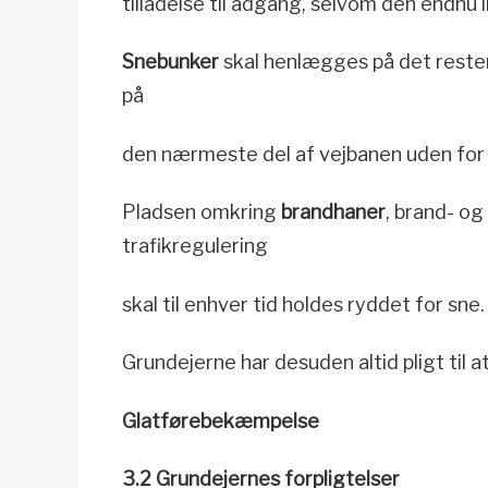
tilladelse til adgang, selvom den endnu i
Snebunker
skal henlægges på det rester
på
den nærmeste del af vejbanen uden for 
Pladsen omkring
brandhaner
, brand- og
trafikregulering
skal til enhver tid holdes ryddet for sne.
Grundejerne har desuden altid pligt til 
Glatførebekæmpelse
3.2 Grundejernes forpligtelser