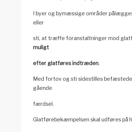
I byer og bymæssige områder pålægges e
eller
sti, at træffe foranstaltninger mod gla
muligt
efter glatføres indtræden
.
Med fortov og sti sidestilles befæsted
gående
færdsel.
Glatførebekæmpelsen skal udføres på he