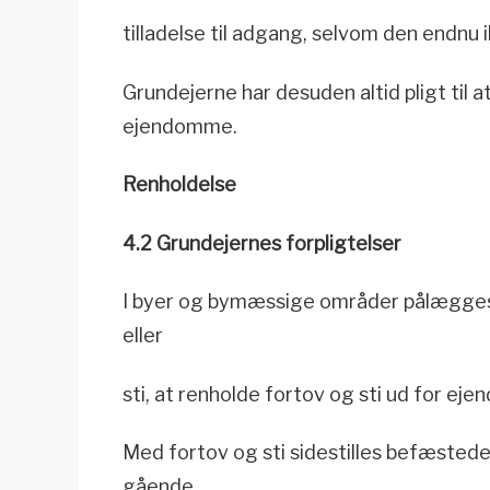
tilladelse til adgang, selvom den endnu i
Grundejerne har desuden altid pligt ti
ejendomme.
Renholdelse
4.2 Grundejernes forpligtelser
I byer og bymæssige områder pålægges e
eller
sti, at renholde fortov og sti ud for e
Med fortov og sti sidestilles befæsted
gående