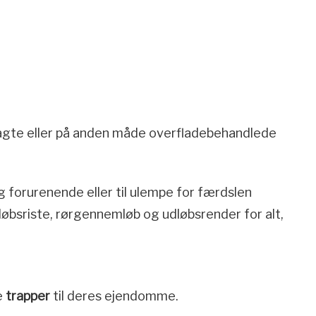
elagte eller på anden måde overfladebehandlede
ig forurenende eller til ulempe for færdslen
øbsriste, rørgennemløb og udløbsrender for alt,
e
trapper
til deres ejendomme.