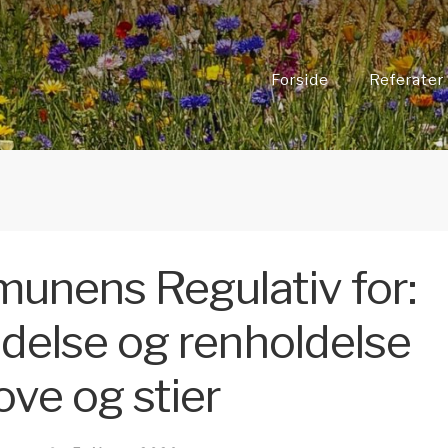
Forside
Referater
unens Regulativ for:
ldelse og renholdelse
ove og stier